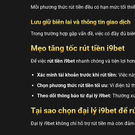
Mỗi phương thức rút tiền đều có hạn mức tối thiểu
Lưu giữ biên lai và thông tin giao dịch
Trong trường hợp gặp vấn đề, việc có đầy đủ biên 
Mẹo tăng tốc rút tiền i9bet
Để việc
rút tiền i9bet
nhanh chóng và tiện lợi hơn
Xác minh tài khoản trước khi rút tiền:
Việc này
Chọn phương thức rút tiền tối ưu:
Ví điện tử 
Theo dõi thông báo từ đại lý i9bet:
Thường xuy
Tại sao chọn đại lý i9bet để rú
Đại lý i9bet không chỉ hỗ trợ rút tiền mà còn đảm