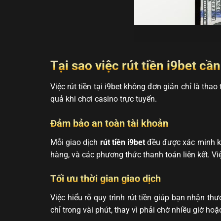
Tại sao việc rút tiền i9bet c
Việc rút tiền tại i9bet không đơn giản chỉ là tha
quả khi chơi casino trực tuyến.
Đảm bảo an toàn tài khoản
Mỗi giao dịch
rút tiền i9bet
đều được xác minh kỹ
hàng, và các phương thức thanh toán liên kết. Việ
Tối ưu thời gian giao dịch
Việc hiểu rõ quy trình rút tiền giúp bạn nhận th
chỉ trong vài phút, thay vì phải chờ nhiều giờ hoặ