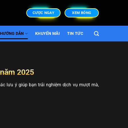
CƯỢC NGAY
XEM BÓNG
HƯỚNG DẪN
KHUYẾN MÃI
TIN TỨC
t năm 2025
các lưu ý giúp bạn trải nghiệm dịch vụ mượt mà,