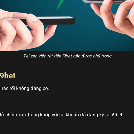
Tại sao việc rút tiền i9bet cần được chú trọng
i9bet
 rắc rối không đáng có.
 chính xác, trùng khớp với tài khoản đã đăng ký tại i9bet.