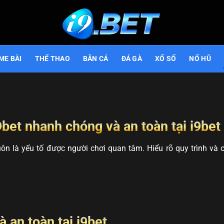
ME BÀI
THỂ THAO
BẮN CÁ
ĐÁ GÀ
XỔ SỐ
NỔ HŨ
i9bet nhanh chóng và an toàn tại i9be
ôn là yếu tố được người chơi quan tâm. Hiểu rõ quy trình và 
 an toàn tại i9bet