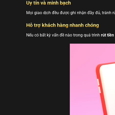
Uy tín và minh bạch
Mọi giao dịch đều được ghi nhận đầy đủ, tránh rủ
Hỗ trợ khách hàng nhanh chóng
Nếu có bất kỳ vấn đề nào trong quá trình
rút tiền