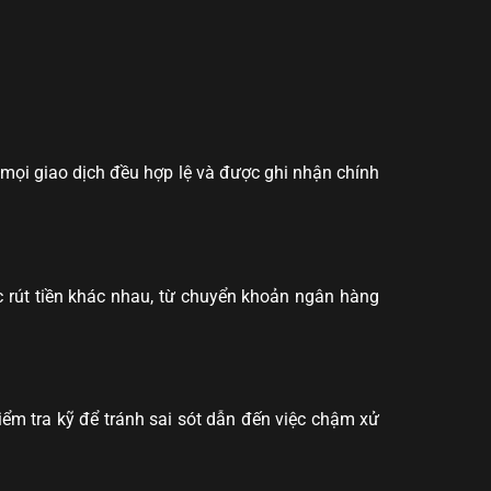
mọi giao dịch đều hợp lệ và được ghi nhận chính
c rút tiền khác nhau, từ chuyển khoản ngân hàng
kiểm tra kỹ để tránh sai sót dẫn đến việc chậm xử