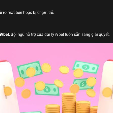
i ro mất tiền hoặc bị chậm trễ.
 i9bet
, đội ngũ hỗ trợ của đại lý i9bet luôn sẵn sàng giải quyết.