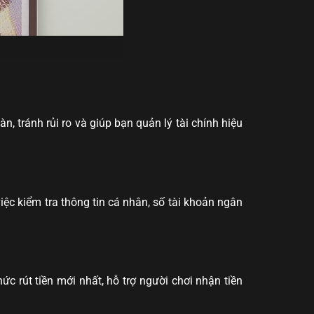
n, tránh rủi ro và giúp bạn quản lý tài chính hiệu
c kiểm tra thông tin cá nhân, số tài khoản ngân
ức rút tiền mới nhất, hỗ trợ người chơi nhận tiền