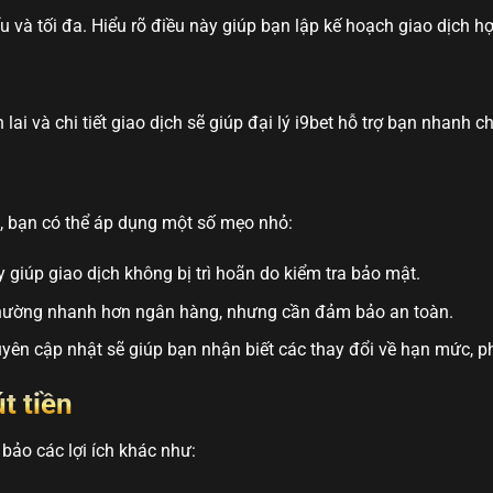
 và tối đa. Hiểu rõ điều này giúp bạn lập kế hoạch giao dịch hợp 
lai và chi tiết giao dịch sẽ giúp đại lý i9bet hỗ trợ bạn nhanh c
, bạn có thể áp dụng một số mẹo nhỏ:
 giúp giao dịch không bị trì hoãn do kiểm tra bảo mật.
thường nhanh hơn ngân hàng, nhưng cần đảm bảo an toàn.
ên cập nhật sẽ giúp bạn nhận biết các thay đổi về hạn mức, phí
t tiền
 bảo các lợi ích khác như: