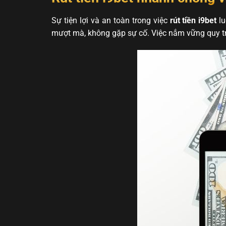
Sự tiện lợi và an toàn trong việc
rút tiền i9bet
lu
mượt mà, không gặp sự cố. Việc nắm vững quy trìn