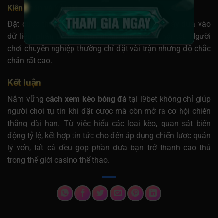
Kiên nhẫn và kỷ luật
Đặt cược theo cảm xúc là sai lầm phổ biến. Hãy dựa vào
dữ liệu, phân tích và kiên nhẫn chờ đợi cơ hội tốt. Người
chơi chuyên nghiệp thường chỉ đặt vài trận nhưng độ chắc
chắn rất cao.
Kết luận
Nắm vững
cách xem kèo bóng đá
tại i9bet không chỉ giúp
người chơi tự tin khi đặt cược mà còn mở ra cơ hội chiến
thắng dài hạn. Từ việc hiểu các loại kèo, quan sát biến
động tỷ lệ, kết hợp tin tức cho đến áp dụng chiến lược quản
lý vốn, tất cả đều góp phần đưa bạn trở thành cao thủ
trong thế giới casino thể thao.