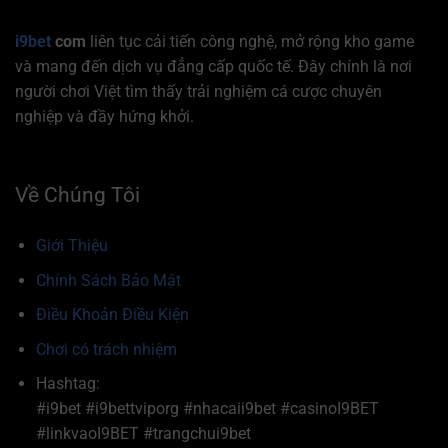
i9bet
com
liên tục cải tiến công nghệ, mở rộng kho game
và mang đến dịch vụ đẳng cấp quốc tế. Đây chính là nơi
người chơi Việt tìm thấy trải nghiệm cá cược chuyên
nghiệp và đầy hứng khởi.
Về Chúng Tôi
Giới Thiệu
Chính Sách Bảo Mật
Điều Khoản Điều Kiện
Chơi có trách nhiệm
Hashtag:
#i9bet #i9bettviporg #nhacaii9bet #casinoI9BET
#linkvaoI9BET #trangchui9bet