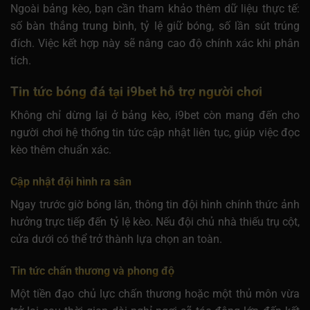
Ngoài bảng kèo, bạn cần tham khảo thêm dữ liệu thực tế:
số bàn thắng trung bình, tỷ lệ giữ bóng, số lần sút trúng
đích. Việc kết hợp này sẽ nâng cao độ chính xác khi phân
tích.
Tin tức bóng đá tại i9bet hỗ trợ người chơi
Không chỉ dừng lại ở bảng kèo, i9bet còn mang đến cho
người chơi hệ thống tin tức cập nhật liên tục, giúp việc đọc
kèo thêm chuẩn xác.
Cập nhật đội hình ra sân
Ngay trước giờ bóng lăn, thông tin đội hình chính thức ảnh
hưởng trực tiếp đến tỷ lệ kèo. Nếu đội chủ nhà thiếu trụ cột,
cửa dưới có thể trở thành lựa chọn an toàn.
Tin tức chấn thương và phong độ
Một tiền đạo chủ lực chấn thương hoặc một thủ môn vừa