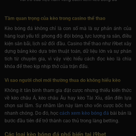
Tầm quan trọng của kèo trong casino thể thao
Kèo bóng đá không chỉ là con số mà là sự phản ánh của
hàng loạt yếu tố: phong độ đội bóng, lực lượng ra sân, điều
kiện sân bãi, lịch sử đối đầu. Casino thể thao như i9bet xây
dựng bảng kèo dựa trên thuật toán, dữ liệu lớn và sự phân
tích từ chuyên gia, vì vậy việc hiểu cách đọc kèo là chìa
khóa để theo kịp nhịp thở của trận đấu.
Vì sao người chơi mới thường thua do không hiểu kèo
Không ít tân binh tham gia đặt cược nhưng thiếu kiến thức
về kèo châu Á, kèo châu Âu hay kèo Tài Xỉu, dẫn đến lựa
chọn sai lầm. Sự nhầm lẫn này làm cho vốn cược bốc hơi
nhanh chóng. Do đó, học
cách xem kèo bóng đá
bài bản là
bước đầu tiên để trở thành cao thủ trong làng betting.
Các loại kèo bóng đá phổ biến tại i9bet