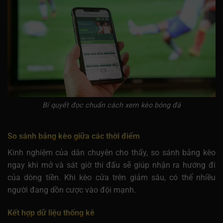
Bí quyết đọc chuẩn cách xem kèo bóng đá
So sánh bảng kèo giữa các thời điểm
Kinh nghiệm của dân chuyên cho thấy, so sánh bảng kèo
ngay khi mở và sát giờ thi đấu sẽ giúp nhận ra hướng đi
của dòng tiền. Khi kèo cửa trên giảm sâu, có thể nhiều
người đang dồn cược vào đội mạnh.
Kết hợp dữ liệu thống kê