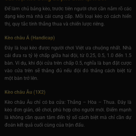
Để làm chủ bảng kèo, trước tiên người chơi cần nắm rõ các
dạng kèo mà nhà cái cung cấp. Mỗi loại kèo có cách hiển
thị, quy tắc tính thắng thua và chiến lược riêng.
Kèo châu Á (Handicap)
Đây là loại kèo được người chơi Việt ưa chuộng nhất. Nhà
cái đưa ra tỷ lệ chấp giữa hai đội, từ 0.25, 0.5, 1.0 đến 1.5
bàn. Ví dụ, khi đội cửa trên chấp 0.5, nghĩa là bạn đặt cược
vào cửa trên sẽ thắng đủ nếu đội đó thắng cách biệt từ
một bàn trở lên.
Kèo châu Âu (1X2)
Kèo châu Âu chỉ có ba cửa: Thắng – Hòa – Thua. Đây là
kèo đơn giản, dễ chơi, phù hợp cho người mới. Điểm mạnh
là không cần quan tâm đến tỷ số cách biệt mà chỉ cần dự
đoán kết quả cuối cùng của trận đấu.