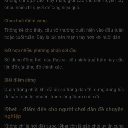
Không chỉ dựa vào may mắn, giới cao thủ còn truyền tay
nhau nhiều bí quyết để tăng hiệu quả.
Chọn thời điểm vàng
Thống kê cho thấy, cầu số thường xuất hiện vào đầu tuần
hoặc cuối tuần. Đây là lúc nên mạnh tay hơn khi nuôi dàn.
Kết hợp nhiều phương pháp soi cầu
Sử dụng đồng thời cầu Pascal, cầu hình quả trám hay cầu
lộn để gia tăng độ chính xác.
Biết điểm dừng
Quan trọng nhất, khi đã ăn số trong dàn thì dừng đúng lúc
để bảo toàn lợi nhuận, tránh lòng tham cuốn đi.
i9bet – điểm đến cho người chơi dàn đề chuyên
nghiệp
Không chỉ là nơi đặt cược, i9bet còn là sân chơi uy tín cung