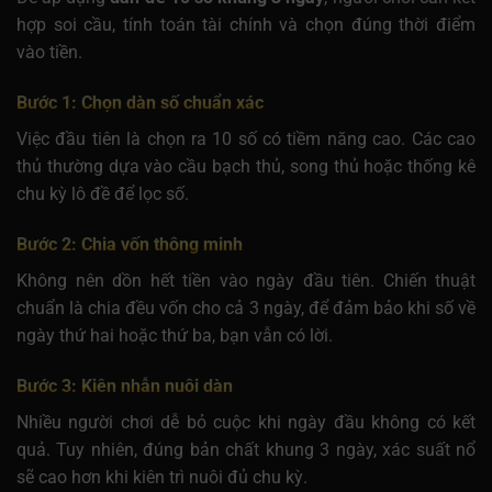
hợp soi cầu, tính toán tài chính và chọn đúng thời điểm
vào tiền.
Bước 1: Chọn dàn số chuẩn xác
Việc đầu tiên là chọn ra 10 số có tiềm năng cao. Các cao
thủ thường dựa vào cầu bạch thủ, song thủ hoặc thống kê
chu kỳ lô đề để lọc số.
Bước 2: Chia vốn thông minh
Không nên dồn hết tiền vào ngày đầu tiên. Chiến thuật
chuẩn là chia đều vốn cho cả 3 ngày, để đảm bảo khi số về
ngày thứ hai hoặc thứ ba, bạn vẫn có lời.
Bước 3: Kiên nhẫn nuôi dàn
Nhiều người chơi dễ bỏ cuộc khi ngày đầu không có kết
quả. Tuy nhiên, đúng bản chất khung 3 ngày, xác suất nổ
sẽ cao hơn khi kiên trì nuôi đủ chu kỳ.