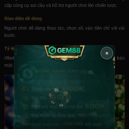
cấp công cụ soi cầu và hỗ trợ người chơi lên chiến lược.
Giao diện dễ dùng
Người chơi dễ dàng thao tác, chọn số, vào tiền chỉ với vài
bước.
Tỷ lệ trả thưởng minh bạch
×
i9bet cam kết trả thưởng nhanh chóng, chính xác và bảo
mật.
i9bet