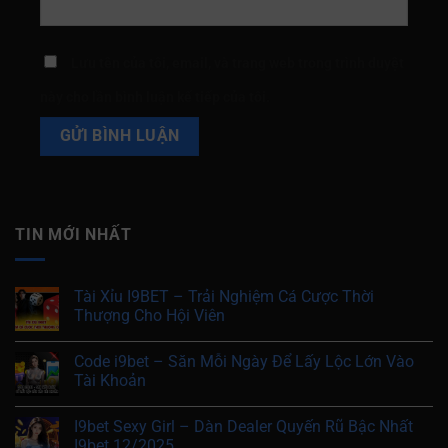
Lưu tên của tôi, email, và trang web trong trình duyệt
này cho lần bình luận kế tiếp của tôi.
TIN MỚI NHẤT
Tài Xỉu I9BET – Trải Nghiệm Cá Cược Thời
Thượng Cho Hội Viên
Code i9bet – Săn Mỗi Ngày Để Lấy Lộc Lớn Vào
Tài Khoản
I9bet Sexy Girl – Dàn Dealer Quyến Rũ Bậc Nhất
I9bet 12/2025