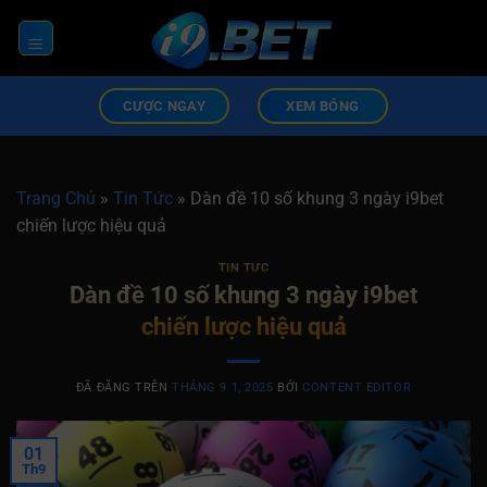
Chuyển
đến
nội
dung
CƯỢC NGAY
XEM BÓNG
Trang Chủ
»
Tin Tức
»
Dàn đề 10 số khung 3 ngày i9bet
chiến lược hiệu quả
TIN TỨC
Dàn đề 10 số khung 3 ngày i9bet
chiến lược hiệu quả
ĐÃ ĐĂNG TRÊN
THÁNG 9 1, 2025
BỞI
CONTENT EDITOR
01
Th9